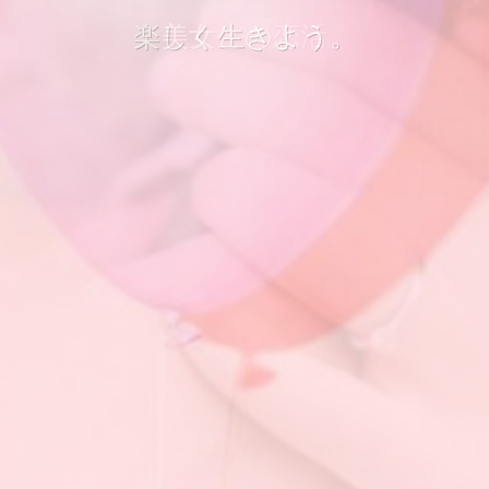
楽しく生きよう。
楽しく生きよう。
美女との恋活