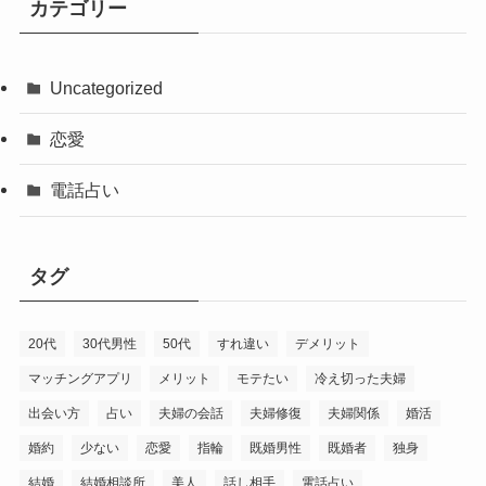
カテゴリー
Uncategorized
恋愛
電話占い
タグ
20代
30代男性
50代
すれ違い
デメリット
マッチングアプリ
メリット
モテたい
冷え切った夫婦
出会い方
占い
夫婦の会話
夫婦修復
夫婦関係
婚活
婚約
少ない
恋愛
指輪
既婚男性
既婚者
独身
結婚
結婚相談所
美人
話し相手
電話占い