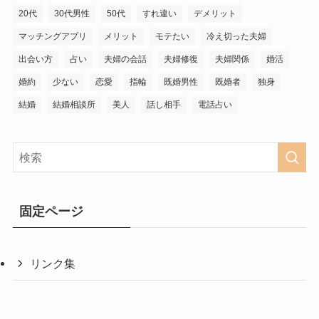
20代
30代男性
50代
すれ違い
デメリット
マッチングアプリ
メリット
モテたい
冷え切った夫婦
出会い方
占い
夫婦の会話
夫婦修復
夫婦関係
婚活
婚約
少ない
恋愛
指輪
既婚男性
既婚者
独身
結婚
結婚相談所
美人
話し相手
電話占い
固定ページ
リンク集