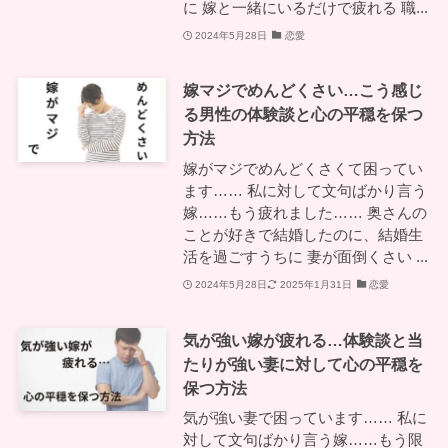
に 嫁と一緒にいるだけで疲れる 職...
2024年5月28日
恋愛
嫁マジでめんどくさい…こう感じ
る男性の体験談と心の平穏を保つ
方法
嫁がマジでめんどくさくて困ってい
ます…… 私に対して文句ばかり言う
嫁……もう疲れました…… 奥さんの
ことが好きで結婚したのに、結婚生
活を過ごすうちに 妻が面倒くさい ...
2024年5月28日
2025年1月31日
恋愛
気が強い嫁が疲れる…体験談と当
たりが強い妻に対して心の平穏を
保つ方法
気が強い妻で困っています…… 私に
対して文句ばかり言う嫁……もう限