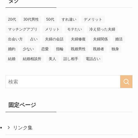
タグ
20代
30代男性
50代
すれ違い
デメリット
マッチングアプリ
メリット
モテたい
冷え切った夫婦
出会い方
占い
夫婦の会話
夫婦修復
夫婦関係
婚活
婚約
少ない
恋愛
指輪
既婚男性
既婚者
独身
結婚
結婚相談所
美人
話し相手
電話占い
固定ページ
リンク集