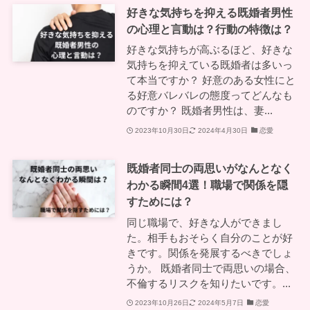
好きな気持ちを抑える既婚者男性
の心理と言動は？行動の特徴は？
好きな気持ちが高ぶるほど、好きな
気持ちを抑えている既婚者は多いっ
て本当ですか？ 好意のある女性にと
る好意バレバレの態度ってどんなも
のですか？ 既婚者男性は、妻...
2023年10月30日
2024年4月30日
恋愛
既婚者同士の両思いがなんとなく
わかる瞬間4選！職場で関係を隠
すためには？
同じ職場で、好きな人ができまし
た。相手もおそらく自分のことが好
きです。関係を発展するべきでしょ
うか。 既婚者同士で両思いの場合、
不倫するリスクを知りたいです。...
2023年10月26日
2024年5月7日
恋愛